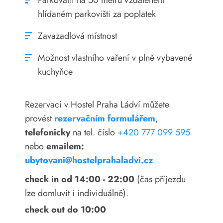
Parkování na 50 metrů vzdáleném
hlídaném parkovišti za poplatek
Zavazadlová místnost
Možnost vlastního vaření v plně vybavené
kuchyňce
Rezervaci v Hostel Praha Ládví můžete
provést
rezervačním formulářem
,
telefonicky
na tel. číslo
+420 777 099 595
nebo
emailem:
ubytovani@hostelprahaladvi.cz
check in od 14:00 - 22:00
(čas příjezdu
lze domluvit i individuálně).
check out do 10:00