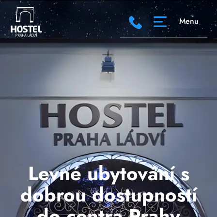
Menu
Levné ubytování s
dobrou dostupností
do centra Prahy